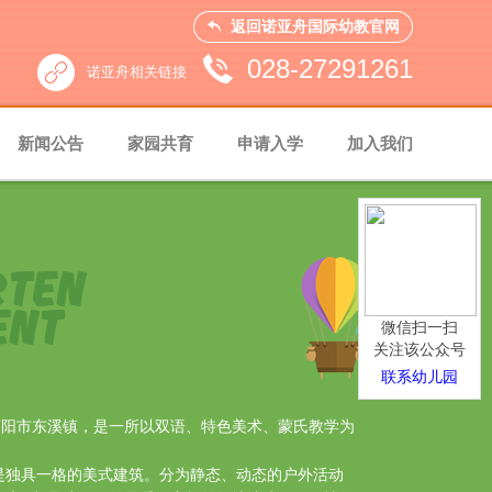
返回诺亚舟国际幼教官网
028-27291261
诺亚舟相关链接
诺亚舟教育主站
新闻公告
家园共育
申请入学
加入我们
诺亚舟国际幼教主站
RTEN
ENT
微信扫一扫
关注该公众号
联系幼儿园
简阳市东溪镇，是一所以双语、特色美术、蒙氏教学为
，是独具一格的美式建筑。分为静态、动态的户外活动